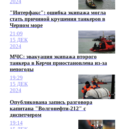
2024
"Интерфакс": ошибка экипажа могла
стать причиной крушения танкеров в
Черном море
21:09
15 ДЕК
2024
МЧС: эвакуация экипажа второго
танкера в Керчи приостановлена из-за
непогоды
19:29
15 ДЕК
2024
Опубликована запись разговора
капитана "Волгонефти-212" с
диспетчером
19:14