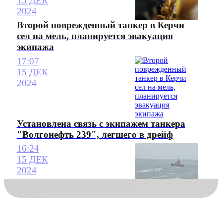
15 ДЕК
2024
Второй поврежденный танкер в Керчи
сел на мель, планируется эвакуация
экипажа
17:07
15 ДЕК
2024
Установлена связь с экипажем танкера
"Волгонефть 239", легшего в дрейф
16:24
15 ДЕК
2024