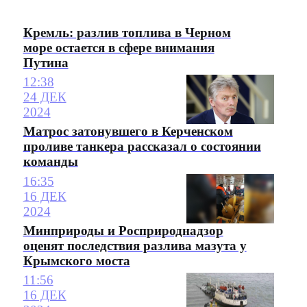
Кремль: разлив топлива в Черном
море остается в сфере внимания
Путина
12:38
24 ДЕК
2024
Матрос затонувшего в Керченском
проливе танкера рассказал о состоянии
команды
16:35
16 ДЕК
2024
Минприроды и Росприроднадзор
оценят последствия разлива мазута у
Крымского моста
11:56
16 ДЕК