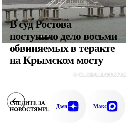
В суд Ростова
поступило дело восьми
обвиняемых в теракте
на Крымском мосту
© GLOBALLOOKPRE
СЛЕДИТЕ ЗА
Дзен
Макс
НОВОСТЯМИ: