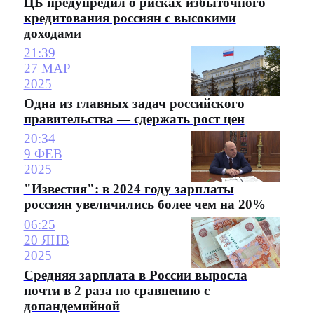
ЦБ предупредил о рисках избыточного
кредитования россиян с высокими
доходами
21:39
27 МАР
2025
Одна из главных задач российского
правительства — сдержать рост цен
20:34
9 ФЕВ
2025
"Известия": в 2024 году зарплаты
россиян увеличились более чем на 20%
06:25
20 ЯНВ
2025
Средняя зарплата в России выросла
почти в 2 раза по сравнению с
допандемийной