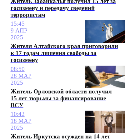
Житель Забайкалья получил 15 лет за
госизмену и передачу сведений
террористам
15:45
9 АПР
2025
Жителя Алтайского края приговорили
к 17 годам лишения свободы за
госизмену
08:50
28 МАР
2025
Житель Орловской области получил
15 лет тюрьмы за финансирование
ВСУ
10:42
18 МАР
2025
Житель Иркутска осужден на 14 лет