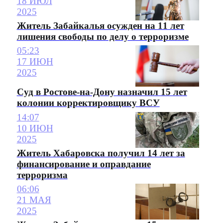
18 ИЮЛ
2025
Житель Забайкалья осужден на 11 лет
лишения свободы по делу о терроризме
05:23
17 ИЮН
2025
Суд в Ростове-на-Дону назначил 15 лет
колонии корректировщику ВСУ
14:07
10 ИЮН
2025
Житель Хабаровска получил 14 лет за
финансирование и оправдание
терроризма
06:06
21 МАЯ
2025