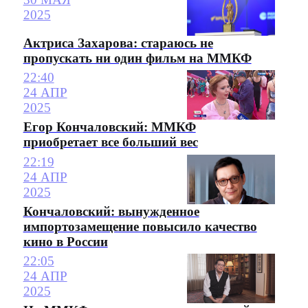
2025
Актриса Захарова: стараюсь не
пропускать ни один фильм на ММКФ
22:40
24 АПР
2025
Егор Кончаловский: ММКФ
приобретает все больший вес
22:19
24 АПР
2025
Кончаловский: вынужденное
импортозамещение повысило качество
кино в России
22:05
24 АПР
2025