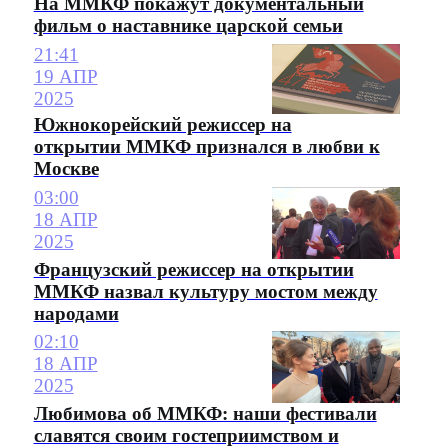
На ММКФ покажут документальный
фильм о наставнике царской семьи
21:41
19 АПР
2025
Южнокорейский режиссер на
открытии ММКФ признался в любви к
Москве
03:00
18 АПР
2025
Французский режиссер на открытии
ММКФ назвал культуру мостом между
народами
02:10
18 АПР
2025
Любимова об ММКФ: наши фестивали
славятся своим гостеприимством и