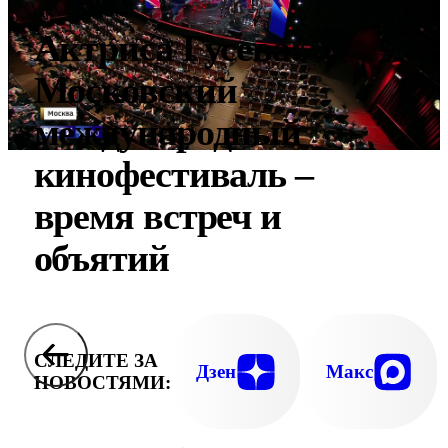
Актриса Гусева:
Московский
международный
кинофестиваль –
время встреч и
объятий
СЛЕДИТЕ ЗА
Дзен
Макс
НОВОСТЯМИ: