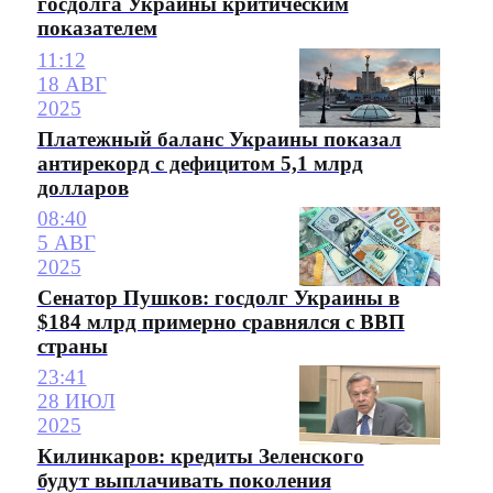
госдолга Украины критическим
показателем
11:12
18 АВГ
2025
Платежный баланс Украины показал
антирекорд с дефицитом 5,1 млрд
долларов
08:40
5 АВГ
2025
Сенатор Пушков: госдолг Украины в
$184 млрд примерно сравнялся с ВВП
страны
23:41
28 ИЮЛ
2025
Килинкаров: кредиты Зеленского
будут выплачивать поколения