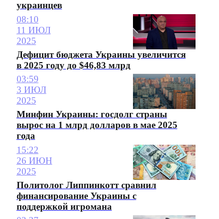
украинцев
08:10
11 ИЮЛ
2025
Дефицит бюджета Украины увеличится
в 2025 году до $46,83 млрд
03:59
3 ИЮЛ
2025
Минфин Украины: госдолг страны
вырос на 1 млрд долларов в мае 2025
года
15:22
26 ИЮН
2025
Политолог Липпинкотт сравнил
финансирование Украины с
поддержкой игромана