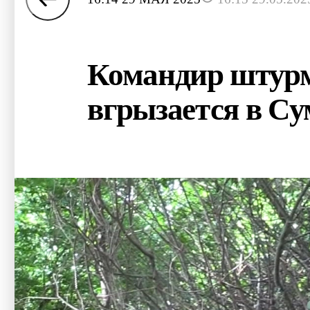
Командир штурм
вгрызается в Су