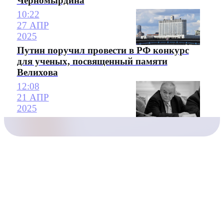
Черномырдина
10:22
27 АПР
2025
Путин поручил провести в РФ конкурс
для ученых, посвященный памяти
Велихова
12:08
21 АПР
2025