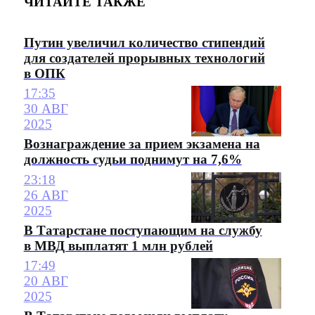
ЧИТАЙТЕ ТАКЖЕ
Путин увеличил количество стипендий
для создателей прорывных технологий
в ОПК
17:35
30 АВГ
2025
Вознаграждение за прием экзамена на
должность судьи поднимут на 7,6%
23:18
26 АВГ
2025
В Татарстане поступающим на службу
в МВД выплатят 1 млн рублей
17:49
20 АВГ
2025