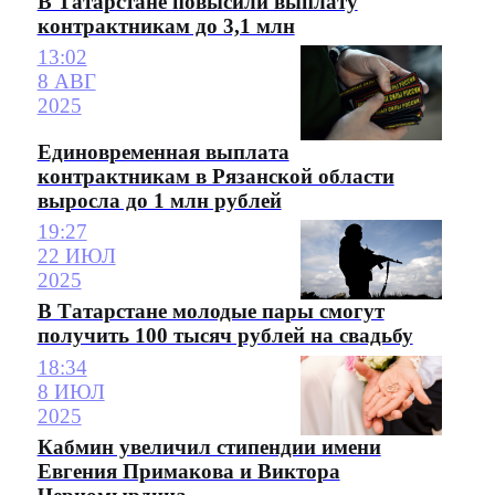
В Татарстане повысили выплату
контрактникам до 3,1 млн
13:02
8 АВГ
2025
Единовременная выплата
контрактникам в Рязанской области
выросла до 1 млн рублей
19:27
22 ИЮЛ
2025
В Татарстане молодые пары смогут
получить 100 тысяч рублей на свадьбу
18:34
8 ИЮЛ
2025
Кабмин увеличил стипендии имени
Евгения Примакова и Виктора