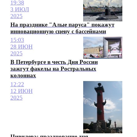
19:38
3 ИЮЛ
2025
На празднике "Алые паруса" покажут
инновационную сцену с бассейнами
15:03
28 ИЮН
2025
В Петербурге в честь Дня России
зажгут факелы на Ростральных
колоннах
12:22
12 ИЮН
2025
Цивилева: празднование дня