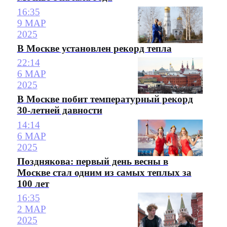
16:35
9 МАР
2025
В Москве установлен рекорд тепла
22:14
6 МАР
2025
В Москве побит температурный рекорд
30-летней давности
14:14
6 МАР
2025
Позднякова: первый день весны в
Москве стал одним из самых теплых за
100 лет
16:35
2 МАР
2025