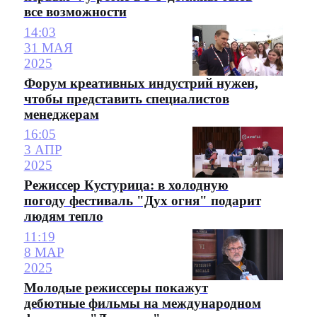
все возможности
14:03
31 МАЯ
2025
Форум креативных индустрий нужен,
чтобы представить специалистов
менеджерам
16:05
3 АПР
2025
Режиссер Кустурица: в холодную
погоду фестиваль "Дух огня" подарит
людям тепло
11:19
8 МАР
2025
Молодые режиссеры покажут
дебютные фильмы на международном