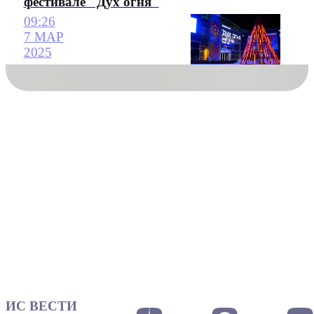
фестивале "Дух огня"
09:26
7 МАР
2025
ИС ВЕСТИ