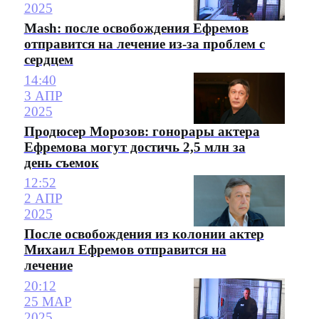
2025
Mash: после освобождения Ефремов
отправится на лечение из-за проблем с
сердцем
14:40
3 АПР
2025
Продюсер Морозов: гонорары актера
Ефремова могут достичь 2,5 млн за
день съемок
12:52
2 АПР
2025
После освобождения из колонии актер
Михаил Ефремов отправится на
лечение
20:12
25 МАР
2025