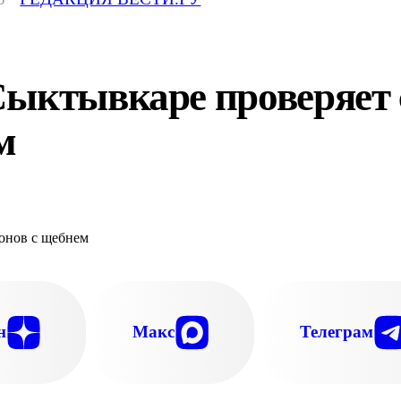
ыктывкаре проверяет с
м
н
Макс
Телеграм