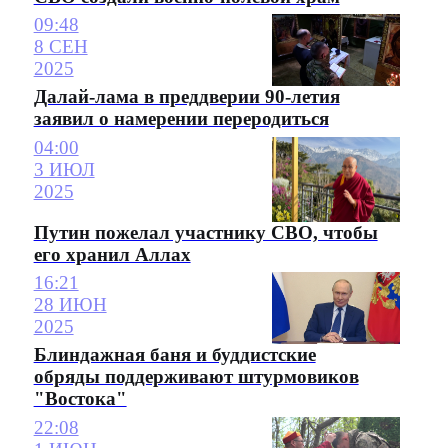
09:48
8 СЕН
2025
Далай-лама в преддверии 90-летия
заявил о намерении переродиться
04:00
3 ИЮЛ
2025
Путин пожелал участнику СВО, чтобы
его хранил Аллах
16:21
28 ИЮН
2025
Блиндажная баня и буддистские
обряды поддерживают штурмовиков
"Востока"
22:08