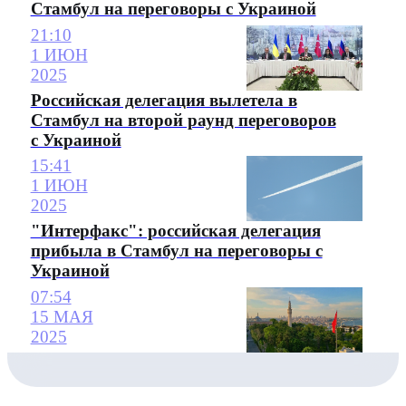
Стамбул на переговоры с Украиной
21:10
1 ИЮН
2025
Российская делегация вылетела в
Стамбул на второй раунд переговоров
с Украиной
15:41
1 ИЮН
2025
"Интерфакс": российская делегация
прибыла в Стамбул на переговоры с
Украиной
07:54
15 МАЯ
2025