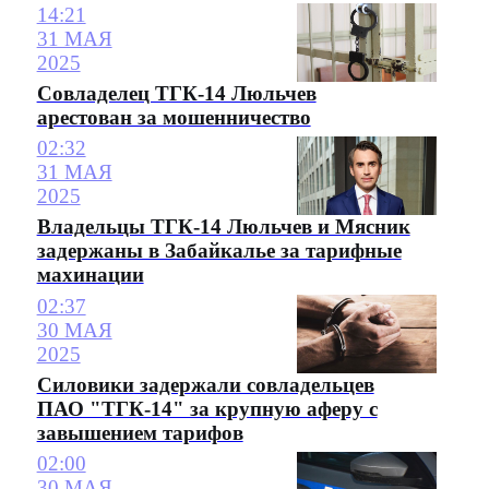
14:21
31 МАЯ
2025
Совладелец ТГК-14 Люльчев
арестован за мошенничество
02:32
31 МАЯ
2025
Владельцы ТГК-14 Люльчев и Мясник
задержаны в Забайкалье за тарифные
махинации
02:37
30 МАЯ
2025
Силовики задержали совладельцев
ПАО "ТГК-14" за крупную аферу с
завышением тарифов
02:00
30 МАЯ