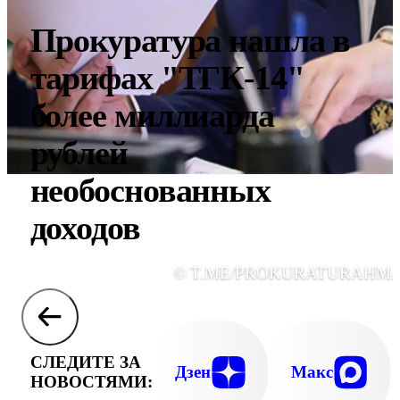
Прокуратура нашла в
тарифах "ТГК-14"
более миллиарда
рублей
необоснованных
доходов
© T.ME/PROKURATURAHM
СЛЕДИТЕ ЗА
Дзен
Макс
НОВОСТЯМИ: