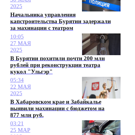
2025
Начальника управления
капстроительства Бурятии задержали
за махинации с театром
10:05
27 МАЯ
2025
В Бурятии похитили почти 200 млн
рублей при реконструкции театра
кукол "Ульгэр"
05:34
22 МАЯ
2025
В Хабаровском крае и Забайкалье
выявили махинации с бюджетом на
877 млн руб.
03:21
25 МАР