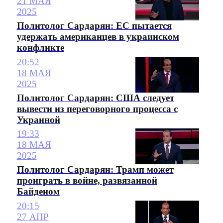
21 МАЯ
2025
Политолог Сардарян: ЕС пытается
удержать американцев в украинском
конфликте
20:52
18 МАЯ
2025
Политолог Сардарян: США следует
вывести из переговорного процесса с
Украиной
19:33
18 МАЯ
2025
Политолог Сардарян: Трамп может
проиграть в войне, развязанной
Байденом
20:15
27 АПР