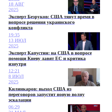
18 АВГ
2025
Эксперт Безруков: США тянут время в
вопросе решения украинского
конфликта
19:35
13 ИЮЛ
2025
Эксперт Капустин: на США в вопросе
помощи Киеву давят ЕС и критика
изнутри
12:21
8 ИЮЛ
2025
Килинкаров: выход США из
переговоров запустит новую волну
эскалации
06:29