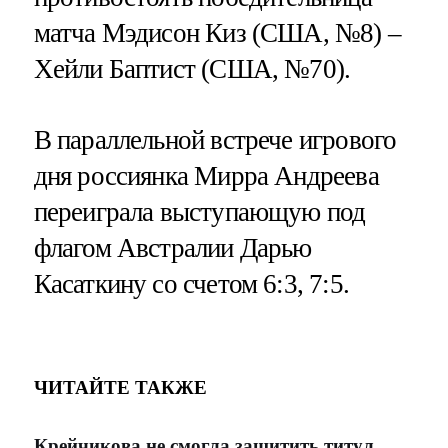
матча Мэдисон Киз (США, №8) –
Хейли Баптист (США, №70).
В параллельной встрече игрового
дня россиянка Мирра Андреева
переиграла выступающую под
флагом Австралии Дарью
Касаткину со счетом 6:3, 7:5.
ЧИТАЙТЕ ТАКЖЕ
Крейчикова не смогла защитить титул