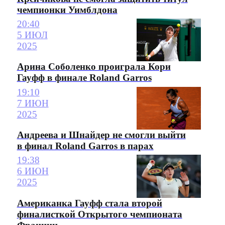
чемпионки Уимблдона
20:40
5 ИЮЛ
2025
Арина Соболенко проиграла Кори
Гауфф в финале Roland Garros
19:10
7 ИЮН
2025
Андреева и Шнайдер не смогли выйти
в финал Roland Garros в парах
19:38
6 ИЮН
2025
Американка Гауфф стала второй
финалисткой Открытого чемпионата