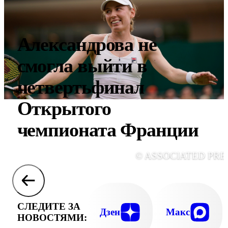
Александрова не
смогла выйти в
четвертьфинал
Открытого
чемпионата Франции
© ASSOCIATED PRE
СЛЕДИТЕ ЗА
Дзен
Макс
НОВОСТЯМИ: