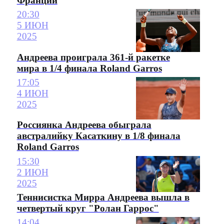
Франции
20:30
5 ИЮН
2025
Андреева проиграла 361-й ракетке
мира в 1/4 финала Roland Garros
17:05
4 ИЮН
2025
Россиянка Андреева обыграла
австралийку Касаткину в 1/8 финала
Roland Garros
15:30
2 ИЮН
2025
Теннисистка Мирра Андреева вышла в
четвертый круг "Ролан Гаррос"
14:04