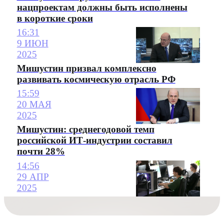
нацпроектам должны быть исполнены
в короткие сроки
16:31
9 ИЮН
2025
Мишустин призвал комплексно
развивать космическую отрасль РФ
15:59
20 МАЯ
2025
Мишустин: среднегодовой темп
российской ИТ-индустрии составил
почти 28%
14:56
29 АПР
2025