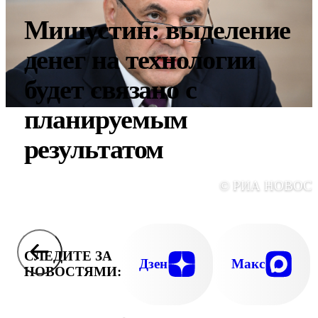
Мишустин: выделение
денег на технологии
будет связано с
планируемым
результатом
© РИА НОВОС
СЛЕДИТЕ ЗА
Дзен
Макс
НОВОСТЯМИ: