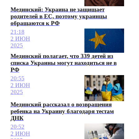
Мединский: Украина не защищает
родителей в ЕС, поэтому украинцы
обращаются к РФ
21:18
2 ИЮН
2025
Мединский полагает, что 339 детей из
списка Украины могут находиться не в
РФ
20:55
2 ИЮН
2025
Мединский рассказал о возвращения
ребенка на Украину благодаря тестам
ДНК
20:52
2 ИЮН