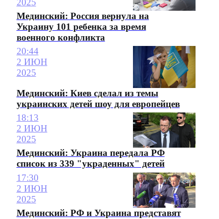
2025
Мединский: Россия вернула на
Украину 101 ребенка за время
военного конфликта
20:44
2 ИЮН
2025
Мединский: Киев сделал из темы
украинских детей шоу для европейцев
18:13
2 ИЮН
2025
Мединский: Украина передала РФ
список из 339 "украденных" детей
17:30
2 ИЮН
2025
Мединский: РФ и Украина представят