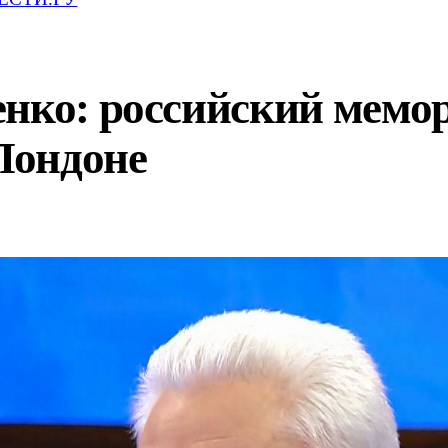
енко: российский мемо
 Лондоне