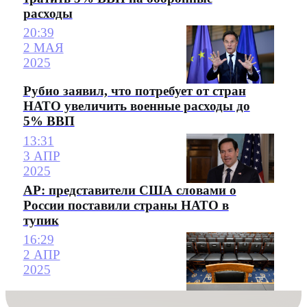
расходы
20:39
2 МАЯ
2025
Рубио заявил, что потребует от стран
НАТО увеличить военные расходы до
5% ВВП
13:31
3 АПР
2025
AP: представители США словами о
России поставили страны НАТО в
тупик
16:29
2 АПР
2025