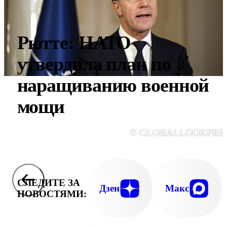
Рютте: НАТО
утвердила план по
наращиванию военной
мощи
© GLOBALLOOKPRE
СЛЕДИТЕ ЗА
Дзен
Макс
НОВОСТЯМИ: