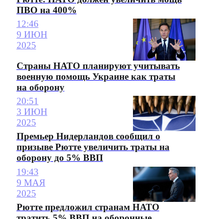
ПВО на 400%
12:46
9 ИЮН
2025
Страны НАТО планируют учитывать
военную помощь Украине как траты
на оборону
20:51
3 ИЮН
2025
Премьер Нидерландов сообщил о
призыве Рютте увеличить траты на
оборону до 5% ВВП
19:43
9 МАЯ
2025
Рютте предложил странам НАТО
тратить 5% ВВП на оборонные