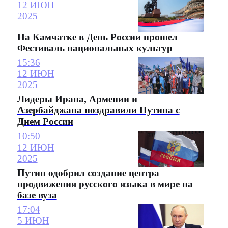
12 ИЮН
2025
На Камчатке в День России прошел
Фестиваль национальных культур
15:36
12 ИЮН
2025
Лидеры Ирана, Армении и
Азербайджана поздравили Путина с
Днем России
10:50
12 ИЮН
2025
Путин одобрил создание центра
продвижения русского языка в мире на
базе вуза
17:04
5 ИЮН