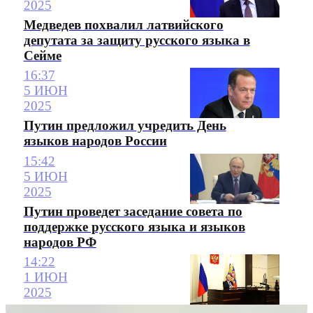
2025
Медведев похвалил латвийского
депутата за защиту русского языка в
Сейме
16:37
5 ИЮН
2025
Путин предложил учредить День
языков народов России
15:42
5 ИЮН
2025
Путин проведет заседание совета по
поддержке русского языка и языков
народов РФ
14:22
1 ИЮН
2025