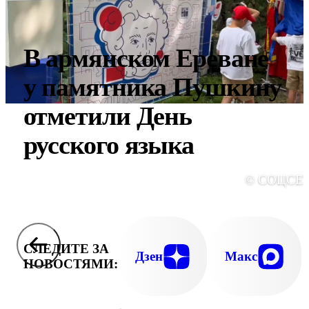
В армянском Ереване
у памятника Пушкину
отметили День
русского языка
© СОЦСЕ
СЛЕДИТЕ ЗА
Дзен
Макс
НОВОСТЯМИ: