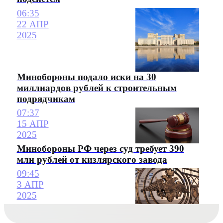
06:35
22 АПР
2025
Минобороны подало иски на 30
миллиардов рублей к строительным
подрядчикам
07:37
15 АПР
2025
Минобороны РФ через суд требует 390
млн рублей от кизлярского завода
09:45
3 АПР
2025