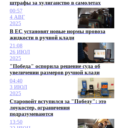
штрафы за хулиганство в самолетах
00:57
4 АВГ
2025
В ЕС установят новые нормы провоза
жидкости в ручной клади
21:08
26 ИЮЛ
2025
"Победа" оспорила решение суда об
увеличении размеров ручной клади
04:40
3 ИЮЛ
2025
Старовойт вступился за "Победу": это
лоукостер, ограничения
подразумеваются
13:50