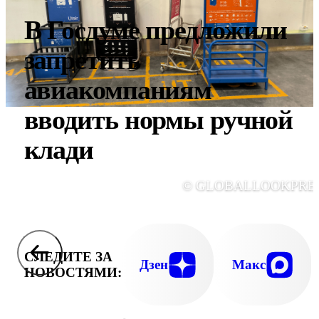
В Госдуме предложили
запретить
авиакомпаниям
вводить нормы ручной
клади
© GLOBALLOOKPRE
СЛЕДИТЕ ЗА
Дзен
Макс
НОВОСТЯМИ: