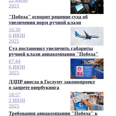
22 ИЮН
2025
"Победа" оспорит решение суда об
увеличении норм ручной клади
16:30
6 ИЮН
2025
Суд постановил увеличить габариты
ручной клади авиакомпании "Победа"
07:44
6 ИЮН
2025
ЛДПР внесла в Госдуму законопроект
о запрете овербукинга
18:57
2 ИЮН
2025
Требования авиакомпании "Победа" к