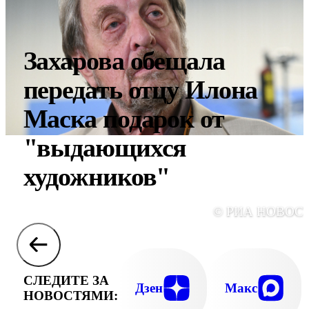
Захарова обещала
передать отцу Илона
Маска подарок от
"выдающихся
художников"
© РИА НОВОС
СЛЕДИТЕ ЗА
Дзен
Макс
НОВОСТЯМИ: