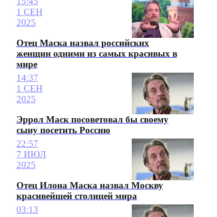
15:45
1 СЕН
2025
Отец Маска назвал российских
женщин одними из самых красивых в
мире
14:37
1 СЕН
2025
Эррол Маск посоветовал бы своему
сыну посетить Россию
22:57
7 ИЮЛ
2025
Отец Илона Маска назвал Москву
красивейшей столицей мира
03:13