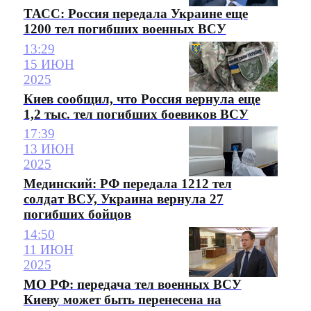
ТАСС: Россия передала Украине еще
1200 тел погибших военных ВСУ
13:29
15 ИЮН
2025
Киев сообщил, что Россия вернула еще
1,2 тыс. тел погибших боевиков ВСУ
17:39
13 ИЮН
2025
Мединский: РФ передала 1212 тел
солдат ВСУ, Украина вернула 27
погибших бойцов
14:50
11 ИЮН
2025
МО РФ: передача тел военных ВСУ
Киеву может быть перенесена на