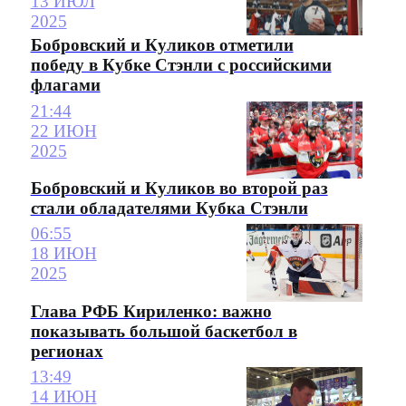
13 ИЮЛ
2025
Бобровский и Куликов отметили
победу в Кубке Стэнли с российскими
флагами
21:44
22 ИЮН
2025
Бобровский и Куликов во второй раз
стали обладателями Кубка Стэнли
06:55
18 ИЮН
2025
Глава РФБ Кириленко: важно
показывать большой баскетбол в
регионах
13:49
14 ИЮН