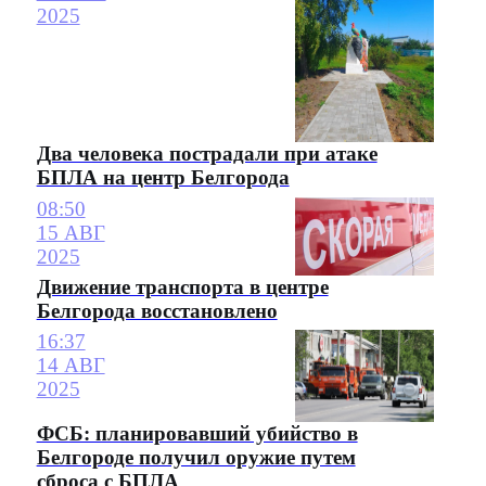
2025
Два человека пострадали при атаке
БПЛА на центр Белгорода
08:50
15 АВГ
2025
Движение транспорта в центре
Белгорода восстановлено
16:37
14 АВГ
2025
ФСБ: планировавший убийство в
Белгороде получил оружие путем
сброса с БПЛА