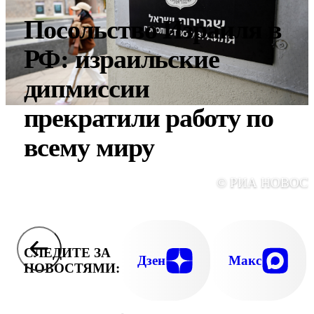
Посольство Израиля в
РФ: израильские
дипмиссии
прекратили работу по
всему миру
© РИА НОВОС
СЛЕДИТЕ ЗА
Дзен
Макс
НОВОСТЯМИ: