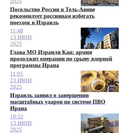
2025
Посольство России в Тель-Авиве
рекомендует россиянам избегать
поездок в Израиль
11:48
13 ИЮН
2025
Глава МО Израиля Кац: армия
продолжит операции по срыву ядерной
программы Ирана
11:05
13 ИЮН
2025
Израиль заявил о завершении
масштабных ударов по системе ПВО
Ирана
10:52
13 ИЮН
2025