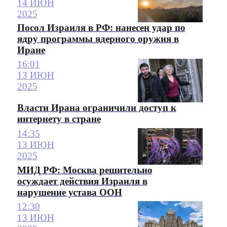
14 ИЮН
2025
Посол Израиля в РФ: нанесен удар по
ядру программы ядерного оружия в
Иране
16:01
13 ИЮН
2025
Власти Ирана ограничили доступ к
интернету в стране
14:35
13 ИЮН
2025
МИД РФ: Москва решительно
осуждает действия Израиля в
нарушение устава ООН
12:30
13 ИЮН