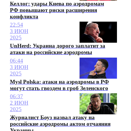
Келлог: удары Киева по аэродромам
РФ повышают риски расширения
конфликта
22:54
3 ИЮН
2025
UnHerd: Украина дорого заплатит за
атаки на российские аэродромы
06:44
3 ИЮН
2025
Mysl Polska: атаки на аэродромы в РФ
могут стать гвоздем в гроб Зеленского
06:37
2 ИЮН
2025
Журналист Боуз назвал атаку на
российские аэродромы актом отчаяния
Украины