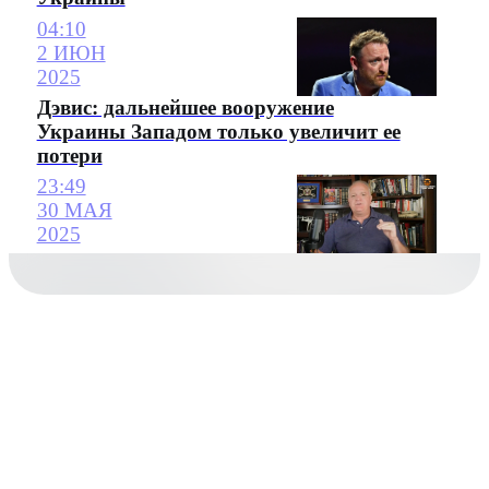
04:10
2 ИЮН
2025
Дэвис: дальнейшее вооружение
Украины Западом только увеличит ее
потери
23:49
30 МАЯ
2025