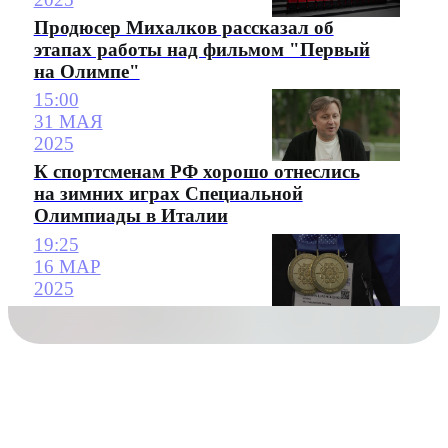
Продюсер Михалков рассказал об
этапах работы над фильмом "Первый
на Олимпе"
15:00
31 МАЯ
2025
К спортсменам РФ хорошо отнеслись
на зимних играх Специальной
Олимпиады в Италии
19:25
16 МАР
2025