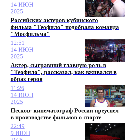
14 ИЮН
2025
Российских актеров кубинского
фильма "Теофило" подобрала команда
"Мосфильма"
12:51
14 ИЮН
2025
Актер, сыгравший главную роль в
"Теофило", рассказал, как вживался в
образ героя
11:26
14 ИЮН
2025
Песков: кинематограф России преуспел
в производстве фильмов о спорте
22:49
9 ИЮН
2025