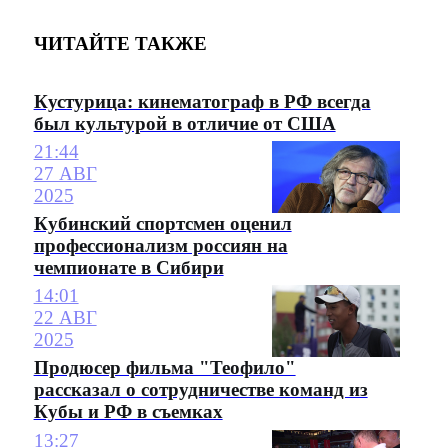
ЧИТАЙТЕ ТАКЖЕ
Кустурица: кинематограф в РФ всегда
был культурой в отличие от США
21:44
27 АВГ
2025
Кубинский спортсмен оценил
профессионализм россиян на
чемпионате в Сибири
14:01
22 АВГ
2025
Продюсер фильма "Теофило"
рассказал о сотрудничестве команд из
Кубы и РФ в съемках
13:27