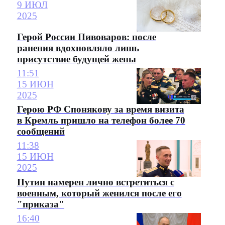
9 ИЮЛ
2025
Герой России Пивоваров: после
ранения вдохновляло лишь
присутствие будущей жены
11:51
15 ИЮН
2025
Герою РФ Спонякову за время визита
в Кремль пришло на телефон более 70
сообщений
11:38
15 ИЮН
2025
Путин намерен лично встретиться с
военным, который женился после его
"приказа"
16:40