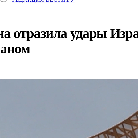
а отразила удары Изра
раном