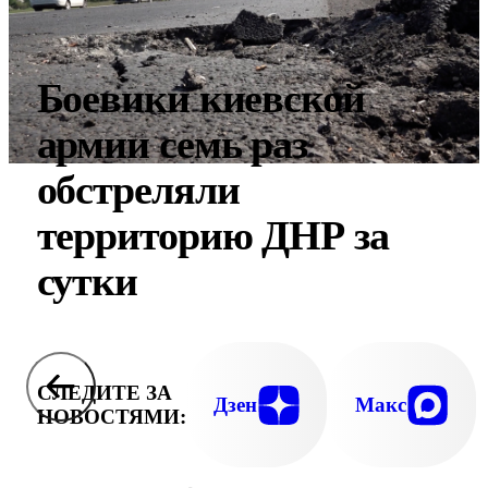
Боевики киевской
армии семь раз
обстреляли
территорию ДНР за
сутки
СЛЕДИТЕ ЗА
Дзен
Макс
НОВОСТЯМИ: