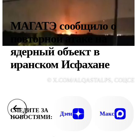
МАГАТЭ сообщило о
повторной атаке на
ядерный объект в
иранском Исфахане
© X.COM/ALQASTALPS, СОЦСЕ
СЛЕДИТЕ ЗА
Дзен
Макс
НОВОСТЯМИ: