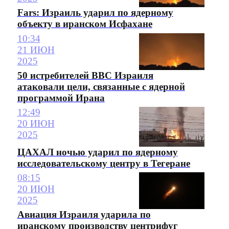
Fars: Израиль ударил по ядерному
объекту в иранском Исфахане
10:34
21 ИЮН
2025
50 истребителей ВВС Израиля
атаковали цели, связанные с ядерной
программой Ирана
12:49
20 ИЮН
2025
ЦАХАЛ ночью ударил по ядерному
исследовательскому центру в Тегеране
08:15
20 ИЮН
2025
Авиация Израиля ударила по
иранскому производству центрифуг