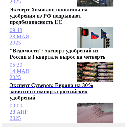
2025
Эксперт Хомяков: пошлины на
удобрения из РФ подрывают
продбезопасность ЕС
09:48
23 МАЯ
2025
"Ведомости": экспорт удобрений из
России в I квартале вырос на четверть
05:30
14 МАЯ
2025
Эксперт Суверов: Европа на 30%
зависит от импорта российских
удобрений
09:00
28 АПР
2025