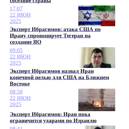
соседние страны
17:07
22 ИЮН
2025
Эксперт Ибрагимов: атака США по
Ирану спровоцирует Тегеран на
создание ЯО
09:05
22 ИЮН
2025
Эксперт Ибрагимов назвал Иран
конечной целью для США на Ближнем
Востоке
08:58
22 ИЮН
2025
Эксперт Ибрагимов: Иран пока
ограничится ударами по Израилю
08:41