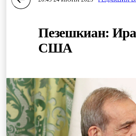
Пезешкиан: Ира
США