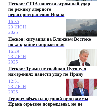
Песков: США нанесли огромный удар
по режиму ядерного
нераспространения Ирана
16:35
23 ИЮН
2025
Песков: ситуация на Ближнем Востоке
пока крайне напряженная
16:29
23 ИЮН
2025
Песков: Трамп не сообщал Путину о
намерениях нанести удар по Ирану
12:51
23 ИЮН
2025
Герцог: объекты ядерной программы
Ирана серьезно повреждены, но не