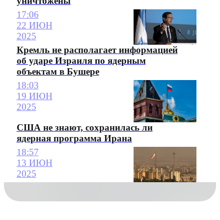
уничтожены
17:06
22 ИЮН
2025
Кремль не располагает информацией
об ударе Израиля по ядерным
объектам в Бушере
18:03
19 ИЮН
2025
США не знают, сохранилась ли
ядерная программа Ирана
18:57
13 ИЮН
2025