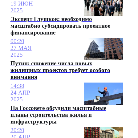
19 ИЮН
2025
Эксперт Глушков: необходимо
масштабно субсидировать проектное
финансирование
00:20
27 МАЯ
2025
Путин: снижение числа новых
жилищных проектов требует особого
внимания
14:38
24 АПР
2025
На Госсовете обсудили масштабные
планы строительства жилья и
инфраструктуры
20:20
20 АПР