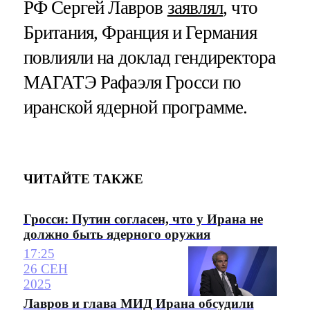
РФ Сергей Лавров
заявлял
, что
Британия, Франция и Германия
повлияли на доклад гендиректора
МАГАТЭ Рафаэля Гросси по
иранской ядерной программе.
ЧИТАЙТЕ ТАКЖЕ
Гросси: Путин согласен, что у Ирана не
должно быть ядерного оружия
17:25
26 СЕН
2025
Лавров и глава МИД Ирана обсудили