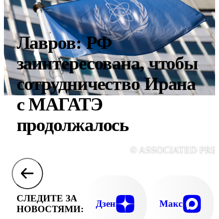
Лавров: РФ
заинтересована, чтобы
сотрудничество Ирана
с МАГАТЭ
продолжалось
© ASSOCIATED PRE
СЛЕДИТЕ ЗА
Дзен
Макс
НОВОСТЯМИ: