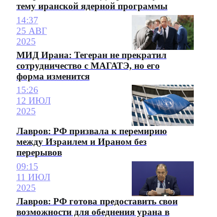
тему иранской ядерной программы
14:37
25 АВГ
2025
МИД Ирана: Тегеран не прекратил
сотрудничество с МАГАТЭ, но его
форма изменится
15:26
12 ИЮЛ
2025
Лавров: РФ призвала к перемирию
между Израилем и Ираном без
перерывов
09:15
11 ИЮЛ
2025
Лавров: РФ готова предоставить свои
возможности для обеднения урана в