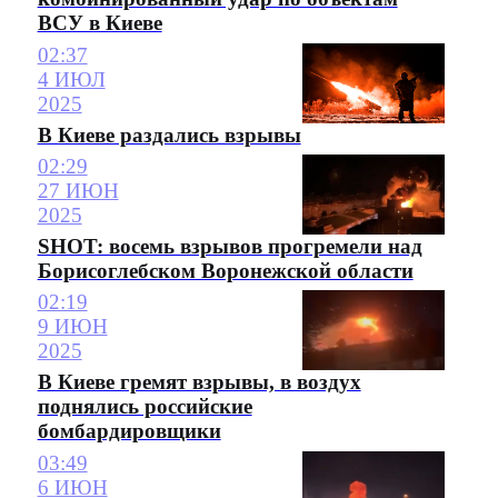
ВСУ в Киеве
02:37
4 ИЮЛ
2025
В Киеве раздались взрывы
02:29
27 ИЮН
2025
SHOT: восемь взрывов прогремели над
Борисоглебском Воронежской области
02:19
9 ИЮН
2025
В Киеве гремят взрывы, в воздух
поднялись российские
бомбардировщики
03:49
6 ИЮН