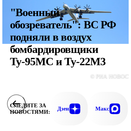
"Военный
обозреватель": ВС РФ
подняли в воздух
бомбардировщики
Ту-95МС и Ту-22М3
© РИА НОВОС
СЛЕДИТЕ ЗА
Дзен
Макс
НОВОСТЯМИ: