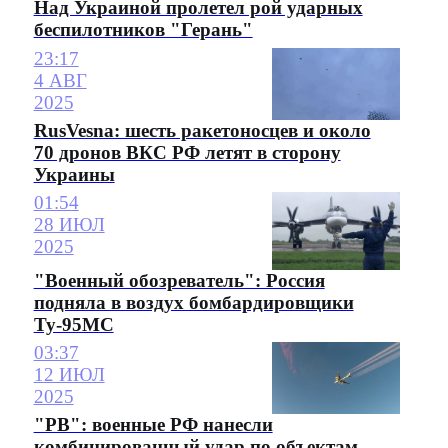
Над Украиной пролетел рой ударных
беспилотников "Герань"
23:17
4 АВГ
2025
RusVesna: шесть ракетоносцев и около
70 дронов ВКС РФ летят в сторону
Украины
01:54
28 ИЮЛ
2025
"Военный обозреватель": Россия
подняла в воздух бомбардировщики
Ту-95МС
03:37
12 ИЮЛ
2025
"РВ": военные РФ нанесли
комбинированный удар по объектам