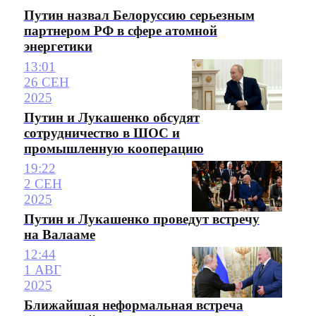
Путин назвал Белоруссию серьезным
партнером РФ в сфере атомной
энергетики
13:01
26 СЕН
2025
Путин и Лукашенко обсудят
сотрудничество в ШОС и
промышленную кооперацию
19:22
2 СЕН
2025
Путин и Лукашенко проведут встречу
на Валааме
12:44
1 АВГ
2025
Ближайшая неформальная встреча