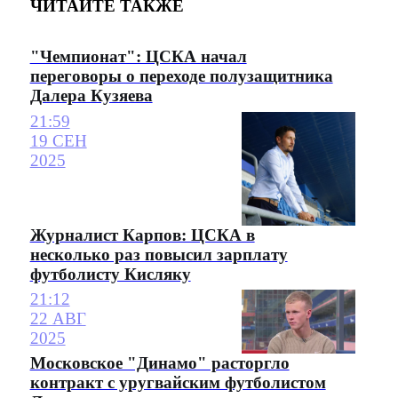
ЧИТАЙТЕ ТАКЖЕ
"Чемпионат": ЦСКА начал
переговоры о переходе полузащитника
Далера Кузяева
21:59
19 СЕН
2025
Журналист Карпов: ЦСКА в
несколько раз повысил зарплату
футболисту Кисляку
21:12
22 АВГ
2025
Московское "Динамо" расторгло
контракт с уругвайским футболистом