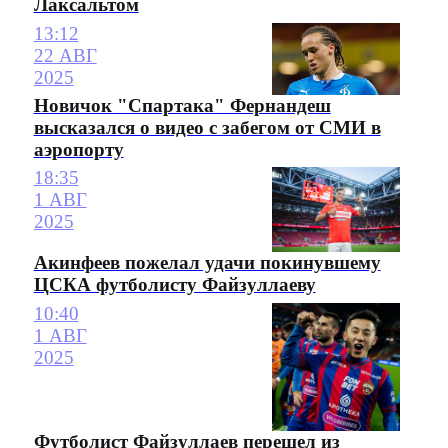
Лаксальтом
13:12
22 АВГ
2025
Новичок "Спартака" Фернандеш
высказался о видео с забегом от СМИ в
аэропорту
18:35
1 АВГ
2025
Акинфеев пожелал удачи покинувшему
ЦСКА футболисту Файзуллаеву
10:40
1 АВГ
2025
Футболист Файзуллаев перешел из