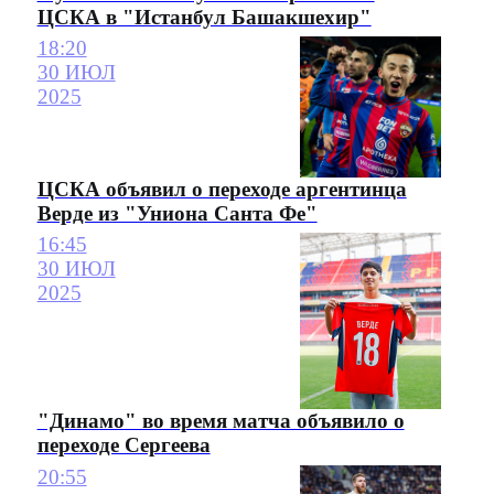
ЦСКА в "Истанбул Башакшехир"
18:20
30 ИЮЛ
2025
ЦСКА объявил о переходе аргентинца
Верде из "Униона Санта Фе"
16:45
30 ИЮЛ
2025
"Динамо" во время матча объявило о
переходе Сергеева
20:55