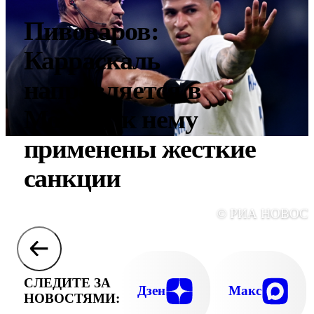
Пивоваров:
Карраскаль
направляется в
Москву, к нему
применены жесткие
санкции
© РИА НОВОС
СЛЕДИТЕ ЗА
Дзен
Макс
НОВОСТЯМИ: