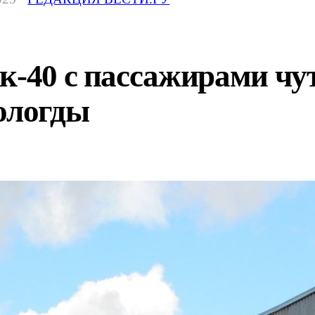
к-40 с пассажирами чут
ологды