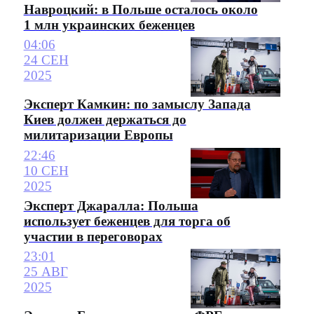
Навроцкий: в Польше осталось около
1 млн украинских беженцев
04:06
24 СЕН
2025
Эксперт Камкин: по замыслу Запада
Киев должен держаться до
милитаризации Европы
22:46
10 СЕН
2025
Эксперт Джаралла: Польша
использует беженцев для торга об
участии в переговорах
23:01
25 АВГ
2025