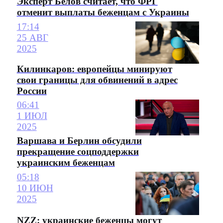
Эксперт Белов считает, что ФРГ
отменит выплаты беженцам с Украины
17:14
25 АВГ
2025
Килинкаров: европейцы минируют
свои границы для обвинений в адрес
России
06:41
1 ИЮЛ
2025
Варшава и Берлин обсудили
прекращение соцподдержки
украинским беженцам
05:18
10 ИЮН
2025
NZZ: украинские беженцы могут