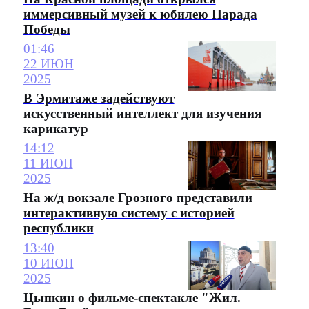
иммерсивный музей к юбилею Парада
Победы
01:46
22 ИЮН
2025
В Эрмитаже задействуют
искусственный интеллект для изучения
карикатур
14:12
11 ИЮН
2025
На ж/д вокзале Грозного представили
интерактивную систему с историей
республики
13:40
10 ИЮН
2025
Цыпкин о фильме-спектакле "Жил.