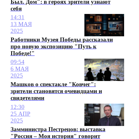
Был. Дом": в героях зрители узнают
себя
14:31
13 МАЯ
2025
Работники Музея Победы рассказали
про новую экспозицию "Путь к
Победе!"
09:54
6 МАЯ
2025
Машков о спектакле "Ковчег":
зрители становятся очевидцами и
свидетелями
12:30
25 АПР
2025
Замминистра Пестрецов: выставка
"Россия – Моя история" говорит