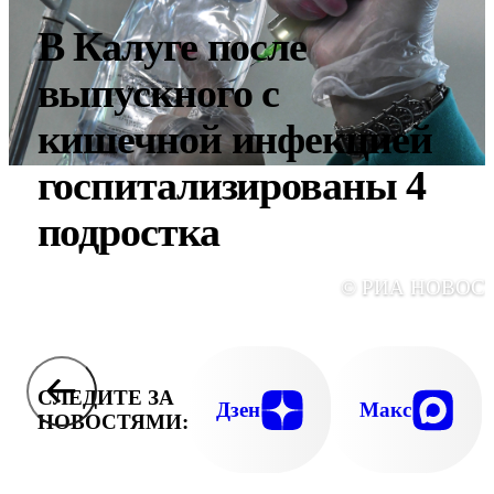
В Калуге после
выпускного с
кишечной инфекцией
госпитализированы 4
подростка
© РИА НОВОС
СЛЕДИТЕ ЗА
Дзен
Макс
НОВОСТЯМИ: