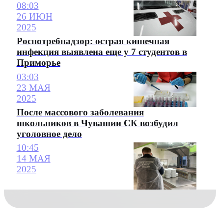
08:03
26 ИЮН
2025
Роспотребнадзор: острая кишечная
инфекция выявлена еще у 7 студентов в
Приморье
03:03
23 МАЯ
2025
После массового заболевания
школьников в Чувашии СК возбудил
уголовное дело
10:45
14 МАЯ
2025