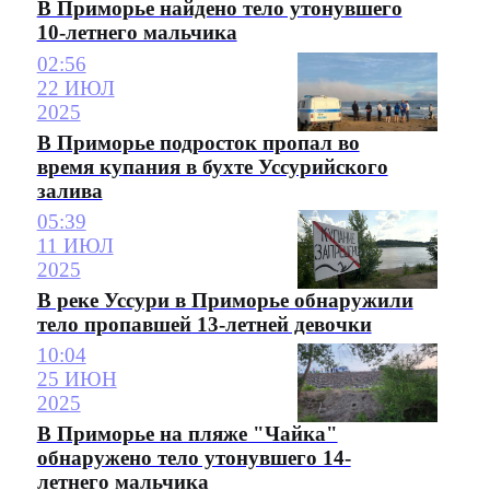
В Приморье найдено тело утонувшего
10-летнего мальчика
02:56
22 ИЮЛ
2025
В Приморье подросток пропал во
время купания в бухте Уссурийского
залива
05:39
11 ИЮЛ
2025
В реке Уссури в Приморье обнаружили
тело пропавшей 13-летней девочки
10:04
25 ИЮН
2025
В Приморье на пляже "Чайка"
обнаружено тело утонувшего 14-
летнего мальчика